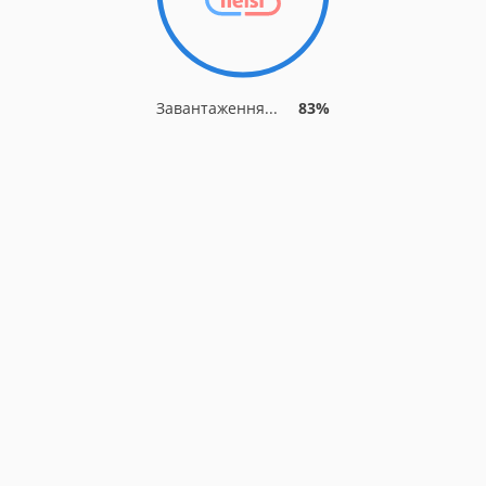
Завантаження...
89%