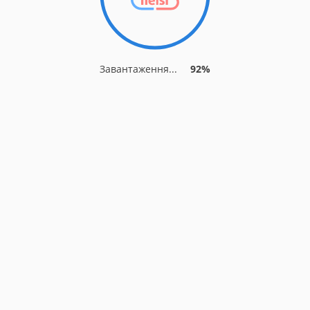
Завантаження...
92%