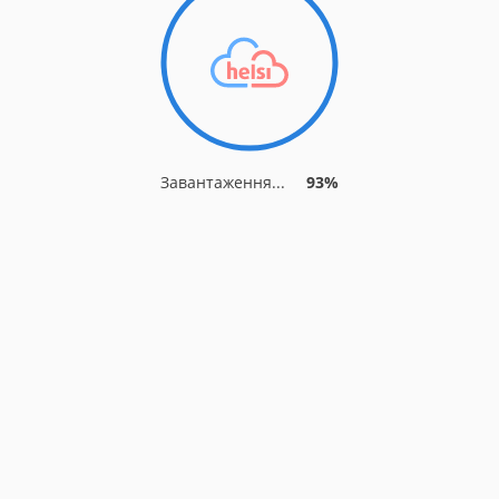
Завантаження...
93%