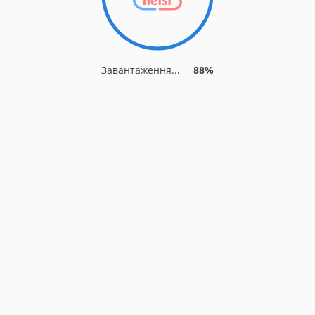
Завантаження...
92%