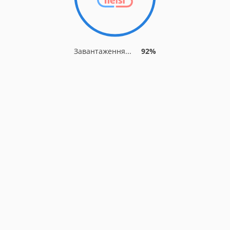
Завантаження...
92%