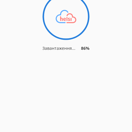
Завантаження...
92%