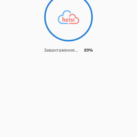
Завантаження...
95%