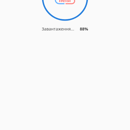
Завантаження...
88%