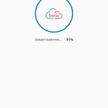
Завантаження...
91%