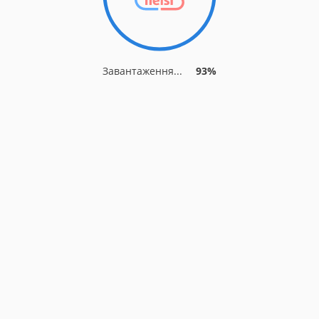
Завантаження...
93%