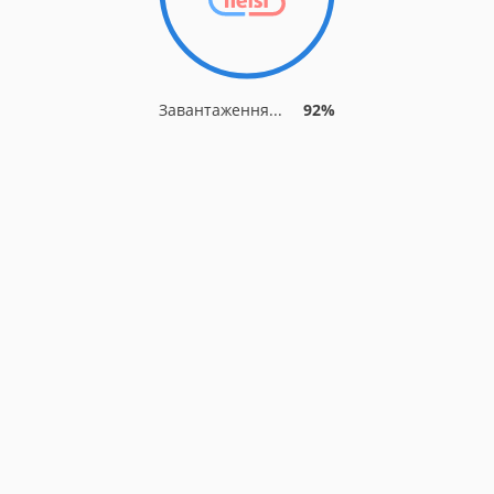
Завантаження...
92%