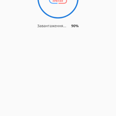
Завантаження...
90%