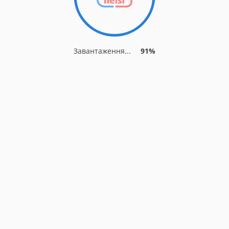
Завантаження...
91%