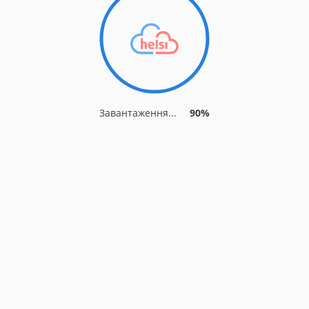
Завантаження...
90%