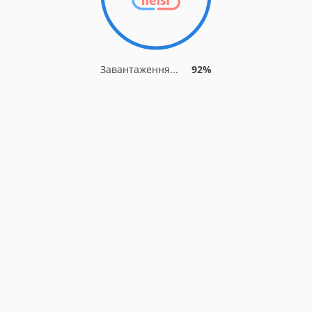
Завантаження...
92%