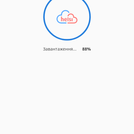
Завантаження...
91%