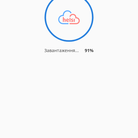
Завантаження...
91%