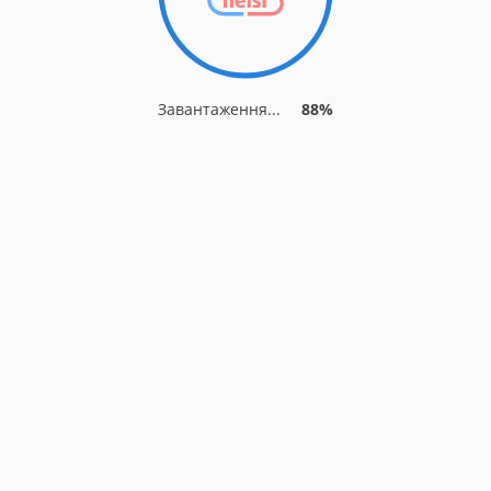
Завантаження...
88%