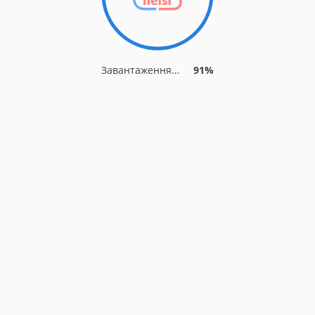
Завантаження...
91%