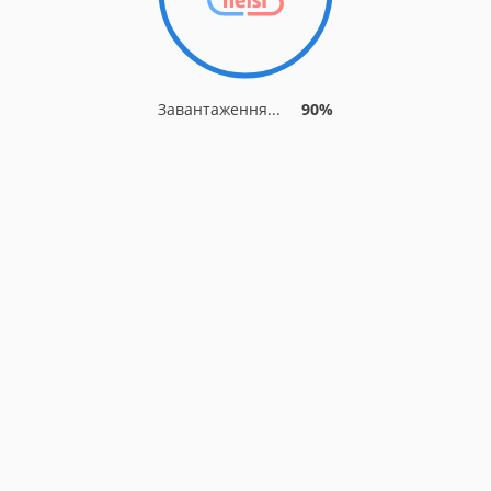
Завантаження...
90%