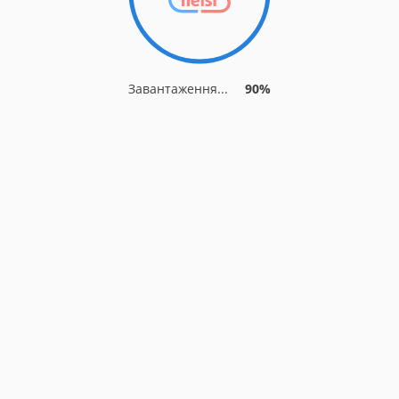
Завантаження...
90%