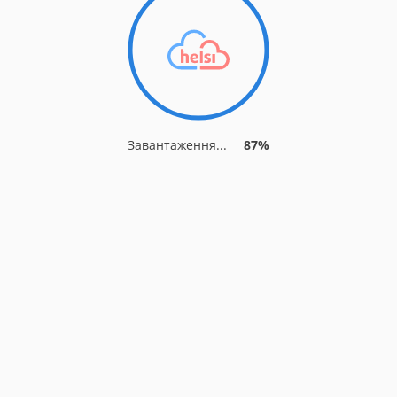
Завантаження...
91%