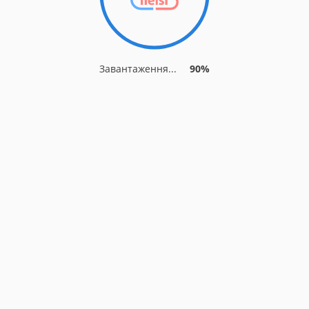
Завантаження...
90%