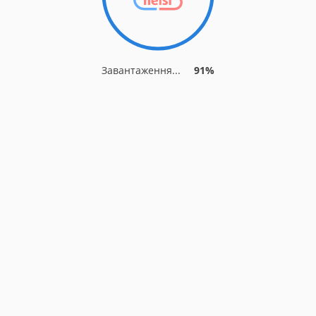
Завантаження...
91%