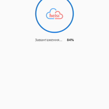
Завантаження...
87%