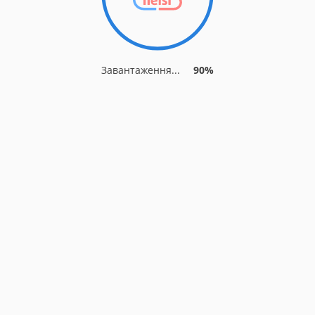
Завантаження...
90%