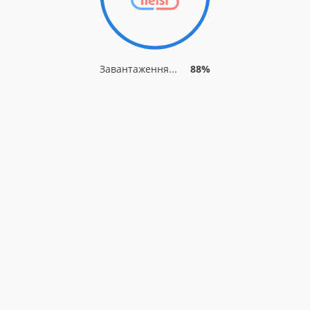
Завантаження...
88%