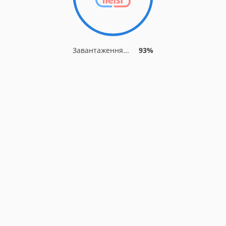
Завантаження...
93%