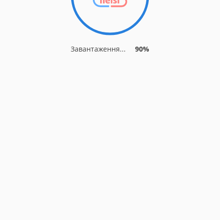
Завантаження...
90%