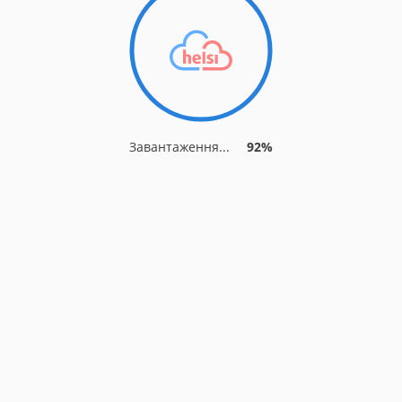
Завантаження...
92%