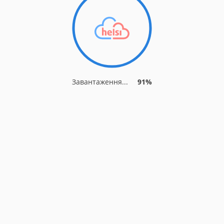
Завантаження...
91%