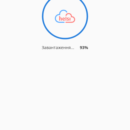
Завантаження...
93%