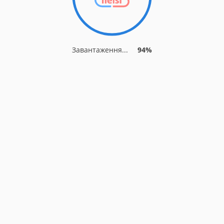
Завантаження...
94%