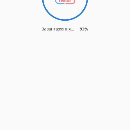
Завантаження...
93%