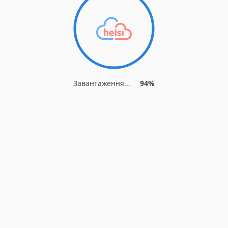
Завантаження...
94%