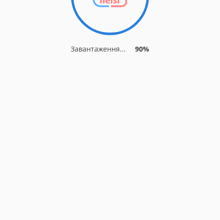
Завантаження...
90%