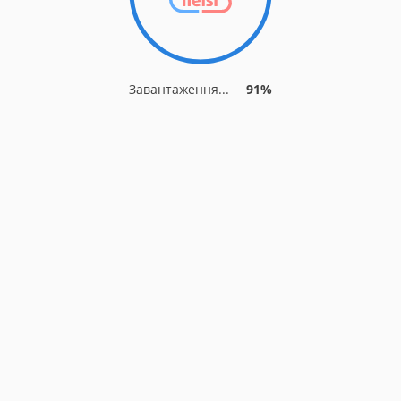
Завантаження...
91%