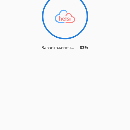
Завантаження...
90%