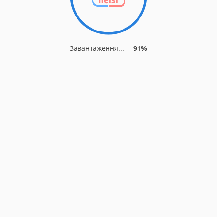
Завантаження...
91%