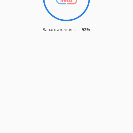
Завантаження...
92%