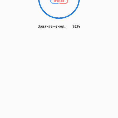
Завантаження...
92%