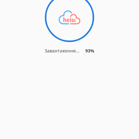
Завантаження...
93%