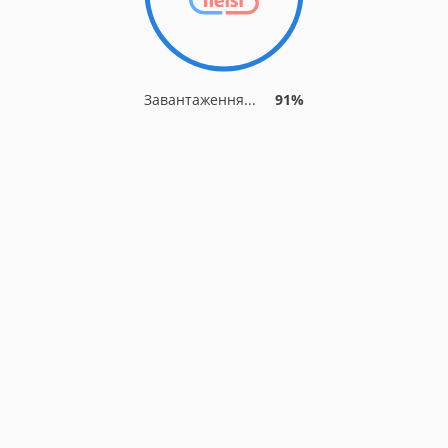
Завантаження...
91%