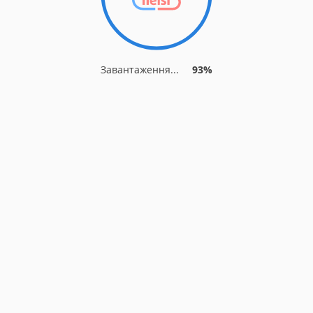
Завантаження...
93%