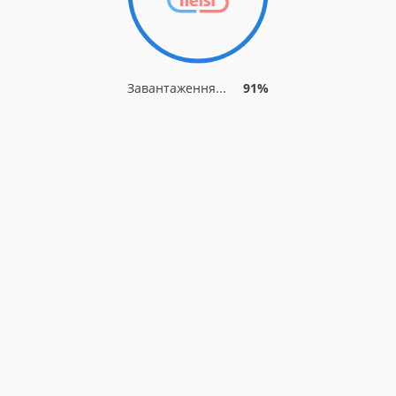
Завантаження...
91%