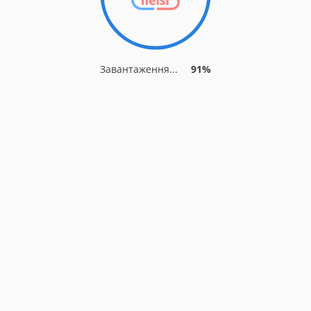
Завантаження...
91%