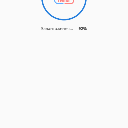
Завантаження...
92%