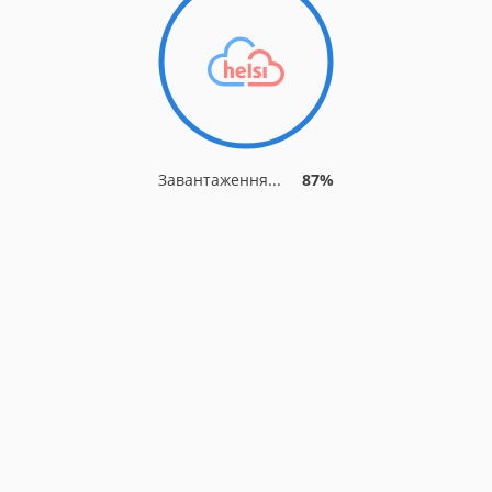
Завантаження...
94%