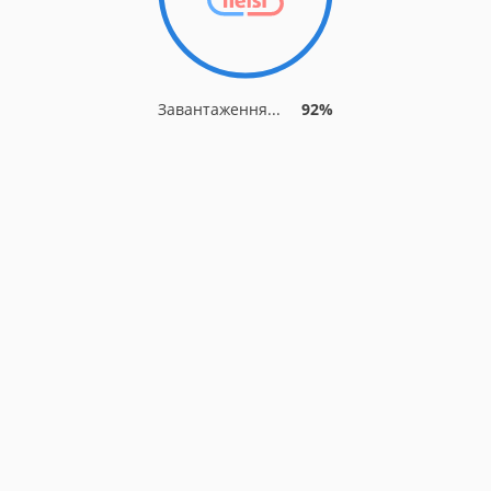
Завантаження...
92%