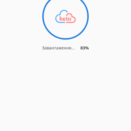
Завантаження...
90%